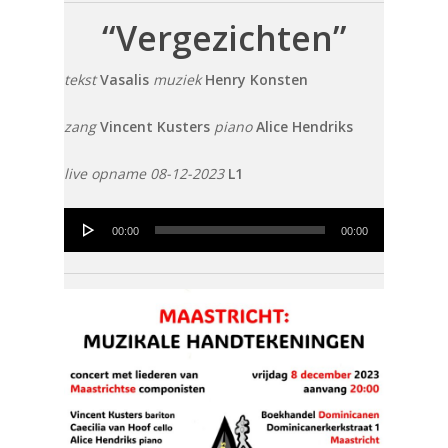
“Vergezichten”
tekst
Vasalis
muziek
Henry Konsten
zang
Vincent Kusters
piano
Alice Hendriks
live opname 08-12-2023
L1
Audio
00:00
00:00
Player