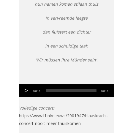
hun namen komen stilaan thuis
in vervreemde leegte
dan fluistert een dichter
in een schuldige taal:
‘Wir müssen ihre Münder sein’.
Audio
00:00
00:00
Player
Volledige concert:
https://www.l1.nl/nieuws/2901947/blaaskracht-
concert-nooit-meer-thuiskomen