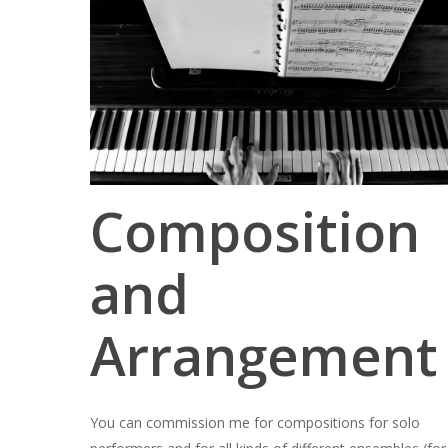
Composition
and
Arrangement
You can commission me for compositions for solo